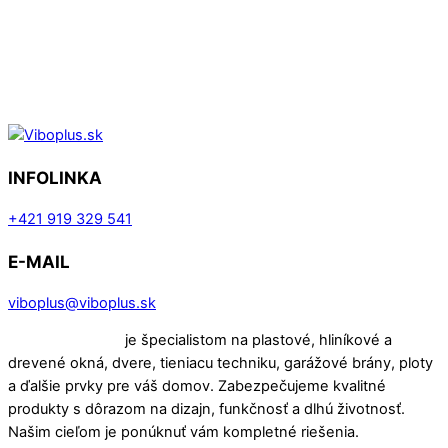
INFOLINKA
+421 919 329 541
E-MAIL
viboplus@viboplus.sk
VIBO PLUS s.r.o.
je špecialistom na plastové, hliníkové a
drevené okná, dvere, tieniacu techniku, garážové brány, ploty
a ďalšie prvky pre váš domov. Zabezpečujeme kvalitné
produkty s dôrazom na dizajn, funkčnosť a dlhú životnosť.
Našim cieľom je ponúknuť vám kompletné riešenia.