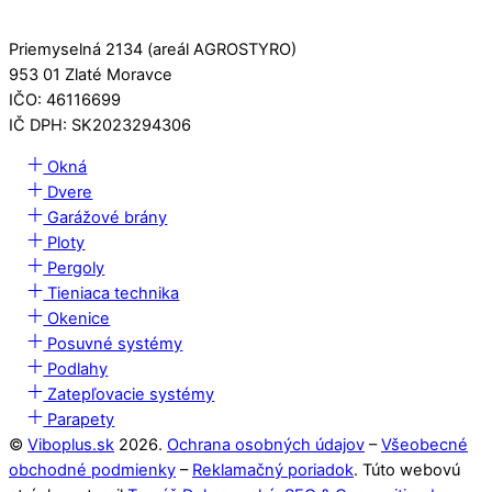
VIBO PLUS s.r.o.
Priemyselná 2134 (areál AGROSTYRO)
953 01 Zlaté Moravce
IČO: 46116699
IČ DPH: SK2023294306
Okná
Dvere
Garážové brány
Ploty
Pergoly
Tieniaca technika
Okenice
Posuvné systémy
Podlahy
Zatepľovacie systémy
Parapety
©
Viboplus.sk
2026.
Ochrana osobných údajov
–
Všeobecné
obchodné podmienky
–
Reklamačný poriadok
. Túto webovú