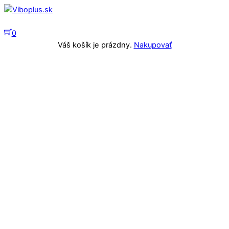
Skip
to
Menu
content
0
Close
Váš košík je prázdny.
Nakupovať
Cart